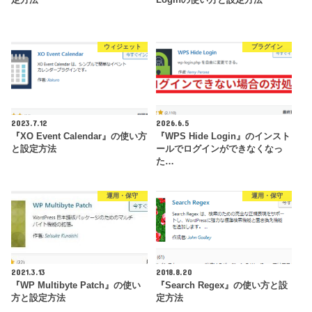
ウィジェット
プラグイン
2023.7.12
2026.6.5
『XO Event Calendar』の使い方
『WPS Hide Login』のインスト
と設定方法
ールでログインができなくなっ
た…
運用・保守
運用・保守
2021.3.13
2018.8.20
『WP Multibyte Patch』の使い
『Search Regex』の使い方と設
方と設定方法
定方法