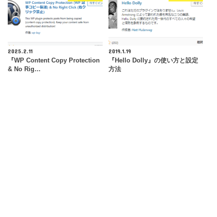
2025.2.11
2019.1.19
『WP Content Copy Protection
『Hello Dolly』の使い方と設定
& No Rig…
方法