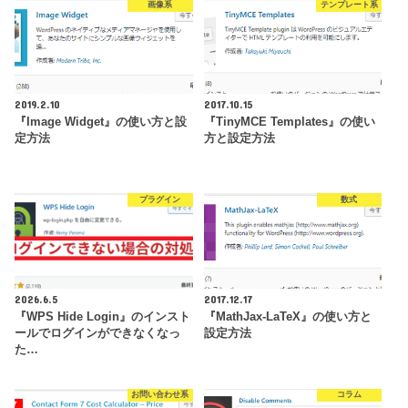
画像系
テンプレート系
2019.2.10
2017.10.15
『Image Widget』の使い方と設
『TinyMCE Templates』の使い
定方法
方と設定方法
プラグイン
数式
2026.6.5
2017.12.17
『WPS Hide Login』のインスト
『MathJax-LaTeX』の使い方と
ールでログインができなくなっ
設定方法
た…
お問い合わせ系
コラム